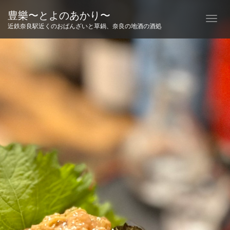
豊樂〜とよのあかり〜
T
近鉄奈良駅近くのおばんざいと草鍋、奈良の地酒の酒処
o
g
g
l
e
n
a
v
i
g
a
t
i
o
n