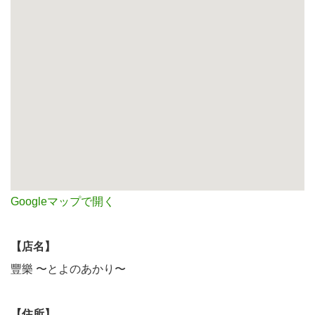
Googleマップで開く
【店名】
豐樂 〜とよのあかり〜
【住所】