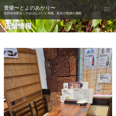
豊樂〜とよのあかり〜
T
近鉄奈良駅近くのおばんざいと草鍋、奈良の地酒の酒処
o
g
店舗情報
g
l
e
n
a
v
i
g
a
t
i
o
n